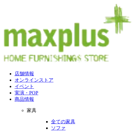
店舗情報
オンラインストア
イベント
実演・POP
商品情報
家具
全ての家具
ソファ