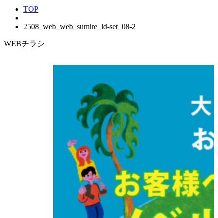
TOP
2508_web_web_sumire_ld-set_08-2
WEBチラシ