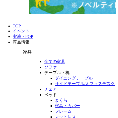
TOP
イベント
実演・POP
商品情報
家具
全ての家具
ソファ
テーブル・机
ダイニングテーブル
サイドテーブル/オフィスデスク
チェア
ベッド
まくら
寝具・カバー
フレーム
マットレス