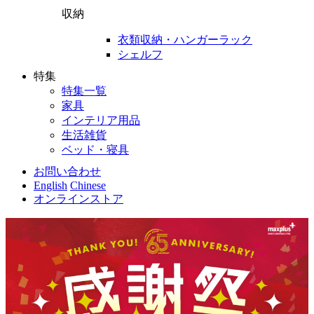
収納
衣類収納・ハンガーラック
シェルフ
特集
特集一覧
家具
インテリア用品
生活雑貨
ベッド・寝具
お問い合わせ
English
Chinese
オンラインストア