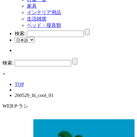
家具
インテリア用品
生活雑貨
ベッド・寝具類
検索:
検索:
×
TOP
260529_bl_cool_01
WEBチラシ