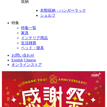
収納
衣類収納・ハンガーラック
シェルフ
特集
特集一覧
家具
インテリア用品
生活雑貨
ベッド・寝具
お問い合わせ
English
Chinese
オンラインストア