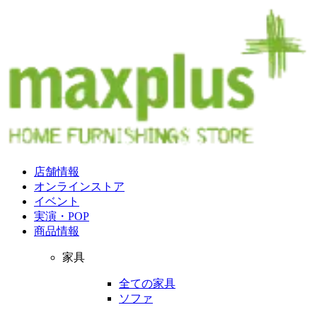
店舗情報
オンラインストア
イベント
実演・POP
商品情報
家具
全ての家具
ソファ