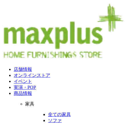
店舗情報
オンラインストア
イベント
実演・POP
商品情報
家具
全ての家具
ソファ