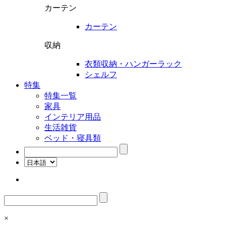
カーテン
カーテン
収納
衣類収納・ハンガーラック
シェルフ
特集
特集一覧
家具
インテリア用品
生活雑貨
ベッド・寝具類
検
索:
検
索:
×