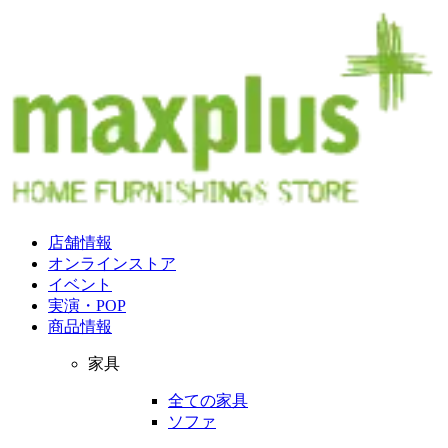
店舗情報
オンラインストア
イベント
実演・POP
商品情報
家具
全ての家具
ソファ