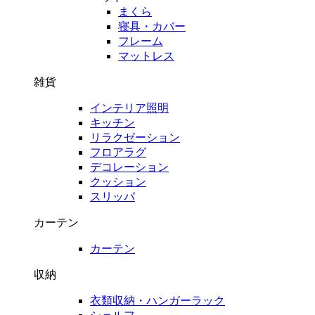
まくら
寝具・カバー
フレーム
マットレス
雑貨
インテリア照明
キッチン
リラクゼーション
フロアラグ
デコレーション
クッション
スリッパ
カーテン
カーテン
収納
衣類収納・ハンガーラック