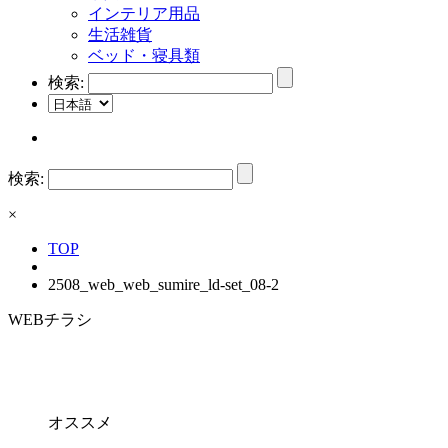
インテリア用品
生活雑貨
ベッド・寝具類
検索:
検索:
×
TOP
2508_web_web_sumire_ld-set_08-2
WEBチラシ
オススメ