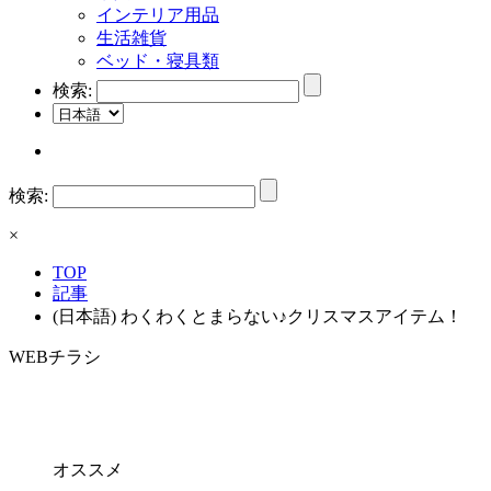
インテリア用品
生活雑貨
ベッド・寝具類
検索:
検索:
×
TOP
記事
(日本語) わくわくとまらない♪クリスマスアイテム！
WEBチラシ
オススメ