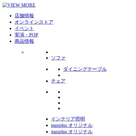
店舗情報
オンラインストア
イベント
実演・POP
商品情報
ソファ
ダイニングテーブル
チェア
インテリア照明
maxplus オリジナル
maxplus オリジナル