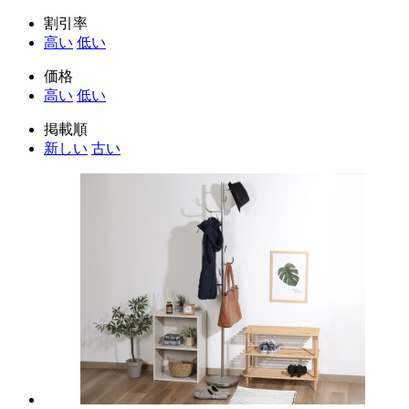
割引率
高い
低い
価格
高い
低い
掲載順
新しい
古い