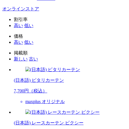
オンラインストア
割引率
高い
低い
価格
高い
低い
掲載順
新しい
古い
(日本語) ピタリカーテン
7,700
円（税込）
maxplus オリジナル
(日本語) レースカーテン ピクシー