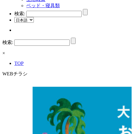
ベッド・寝具類
検索:
検索:
×
TOP
WEBチラシ