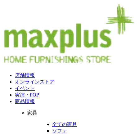
店舗情報
オンラインストア
イベント
実演・POP
商品情報
家具
全ての家具
ソファ