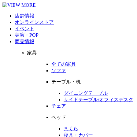
店舗情報
オンラインストア
イベント
実演・POP
商品情報
家具
全ての家具
ソファ
テーブル・机
ダイニングテーブル
サイドテーブル/オフィスデスク
チェア
ベッド
まくら
寝具・カバー