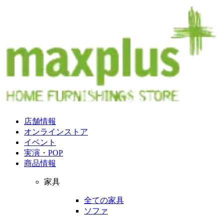
店舗情報
オンラインストア
イベント
実演・POP
商品情報
家具
全ての家具
ソファ