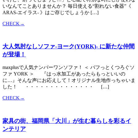
いなんてことありませんか？ 毎日使える“割れない食器”《
ARAS-エイラス- 》はご存じでしょうか […]
CHECK→
大人気肘なしソファ-ヨーク(YORK)- に新たな仲間
が登場！
maxplusで人気ナンバーワンソファ！ ＜ バフっとくつろぐソ
ファ YORK ＞ 『はっ水加工があったらもっといいの
に…』そんな声にお応えして！オリジナル生地作っちゃいま
した！ ・・・・・・・・・・・・・・ […]
CHECK→
家具の街、福岡県「大川」が生む暮らしを彩るイ
ンテリア