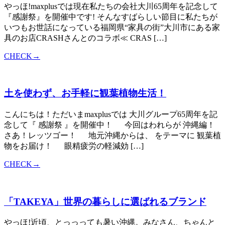
やっほ!maxplusでは現在私たちの会社大川65周年を記念して
『感謝祭』を開催中です! そんなすばらしい節目に私たちが
いつもお世話になっている福岡県“家具の街”大川市にある家
具のお店CRASHさんとのコラボ≪ CRAS […]
CHECK→
土を使わず、お手軽に観葉植物生活！
こんにちは！ただいまmaxplusでは 大川グループ65周年を記
念して『 感謝祭 』を開催中！ 今回はわれらが 沖縄編！
さあ！レッツゴー！ 地元沖縄からは、 をテーマに 観葉植
物をお届け！ 眼精疲労の軽減効 […]
CHECK→
「TAKEYA」世界の暮らしに選ばれるブランド
やっほ!近頃、とっっっても暑い沖縄。みなさん、ちゃんと