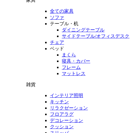
家具
全ての家具
ソファ
テーブル・机
ダイニングテーブル
サイドテーブル/オフィスデスク
チェア
ベッド
まくら
寝具・カバー
フレーム
マットレス
雑貨
インテリア照明
キッチン
リラクゼーション
フロアラグ
デコレーション
クッション
スリッパ