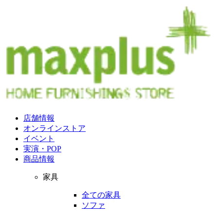
店舗情報
オンラインストア
イベント
実演・POP
商品情報
家具
全ての家具
ソファ