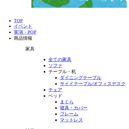
TOP
イベント
実演・POP
商品情報
家具
全ての家具
ソファ
テーブル・机
ダイニングテーブル
サイドテーブル/オフィスデスク
チェア
ベッド
まくら
寝具・カバー
フレーム
マットレス