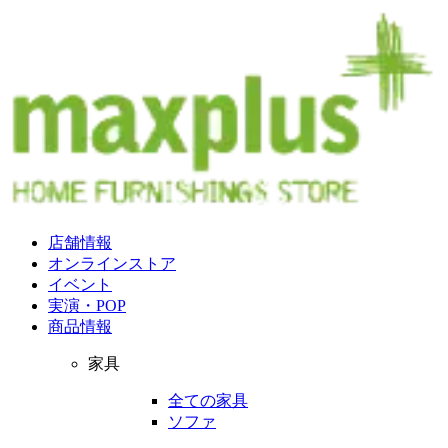
店舗情報
オンラインストア
イベント
実演・POP
商品情報
家具
全ての家具
ソファ