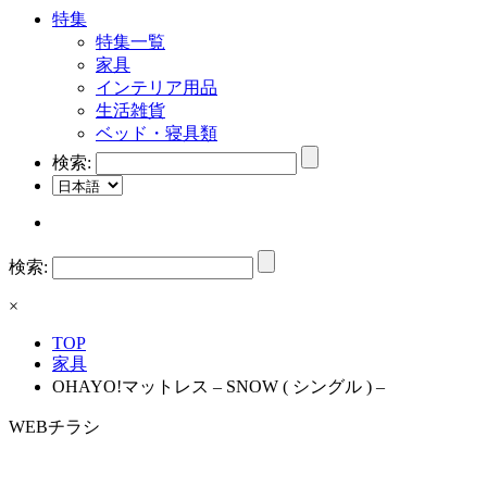
特集
特集一覧
家具
インテリア用品
生活雑貨
ベッド・寝具類
検索:
検索:
×
TOP
家具
OHAYO!マットレス – SNOW ( シングル ) –
WEBチラシ