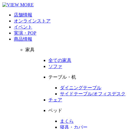
店舗情報
オンラインストア
イベント
実演・POP
商品情報
家具
全ての家具
ソファ
テーブル・机
ダイニングテーブル
サイドテーブル/オフィスデスク
チェア
ベッド
まくら
寝具・カバー