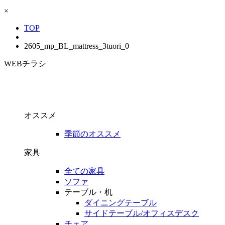
×
TOP
2605_mp_BL_mattress_3tuori_0
WEBチラシ
オススメ
季節のオススメ
家具
全ての家具
ソファ
テーブル・机
ダイニングテーブル
サイドテーブル/オフィスデスク
チェア