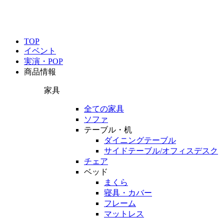
TOP
イベント
実演・POP
商品情報
家具
全ての家具
ソファ
テーブル・机
ダイニングテーブル
サイドテーブル/オフィスデスク
チェア
ベッド
まくら
寝具・カバー
フレーム
マットレス