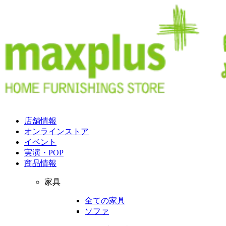
店舗情報
オンラインストア
イベント
実演・POP
商品情報
家具
全ての家具
ソファ