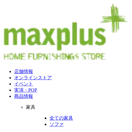
店舗情報
オンラインストア
イベント
実演・POP
商品情報
家具
全ての家具
ソファ