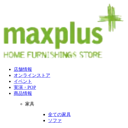
店舗情報
オンラインストア
イベント
実演・POP
商品情報
家具
全ての家具
ソファ