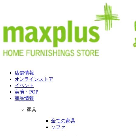
店舗情報
オンラインストア
イベント
実演・POP
商品情報
家具
全ての家具
ソファ