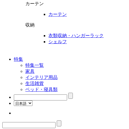
カーテン
カーテン
収納
衣類収納・ハンガーラック
シェルフ
特集
特集一覧
家具
インテリア用品
生活雑貨
ベッド・寝具類
検
索:
検
索: