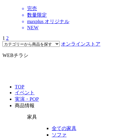
完売
数量限定
maxplus オリジナル
NEW
1
2
オンラインストア
WEBチラシ
TOP
イベント
実演・POP
商品情報
家具
全ての家具
ソファ