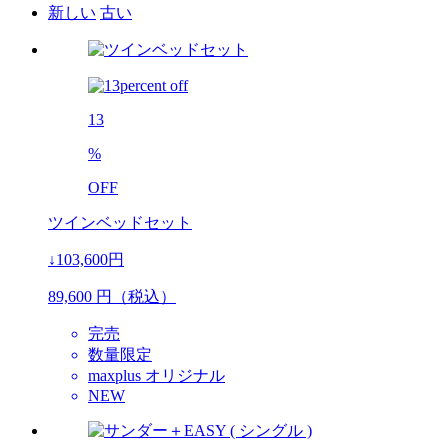
新しい
古い
13
%
OFF
ツインベッドセット
↓103,600円
89,600
円（税込）
完売
数量限定
maxplus オリジナル
NEW