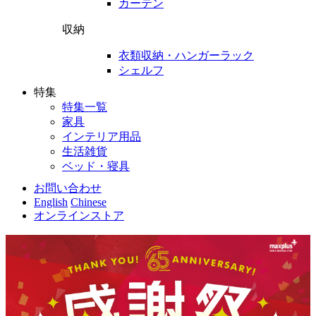
カーテン
収納
衣類収納・ハンガーラック
シェルフ
特集
特集一覧
家具
インテリア用品
生活雑貨
ベッド・寝具
お問い合わせ
English
Chinese
オンラインストア