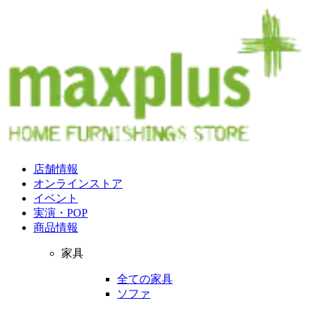
店舗情報
オンラインストア
イベント
実演・POP
商品情報
家具
全ての家具
ソファ