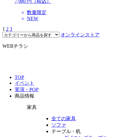
7,980
円（税込）
数量限定
NEW
1
2
3
オンラインストア
WEBチラシ
TOP
イベント
実演・POP
商品情報
家具
全ての家具
ソファ
テーブル・机