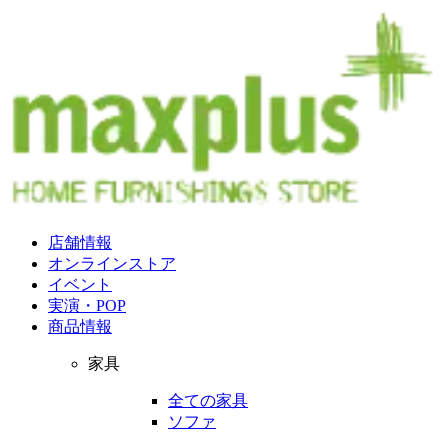
店舗情報
オンラインストア
イベント
実演・POP
商品情報
家具
全ての家具
ソファ