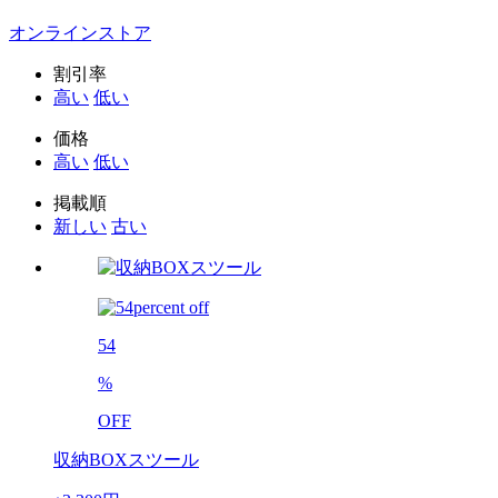
オンラインストア
割引率
高い
低い
価格
高い
低い
掲載順
新しい
古い
54
%
OFF
収納BOXスツール