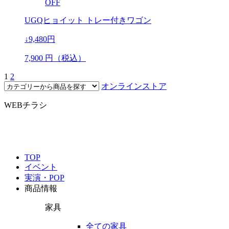
OFF
UGQヒョイット トレー付きワゴン
↓9,480円
7,900
円（税込）
1
2
オンラインストア
WEBチラシ
TOP
イベント
実演・POP
商品情報
家具
全ての家具