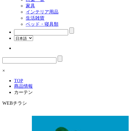
家具
インテリア用品
生活雑貨
ベッド・寝具類
検
索:
検
索:
×
TOP
商品情報
カーテン
WEBチラシ