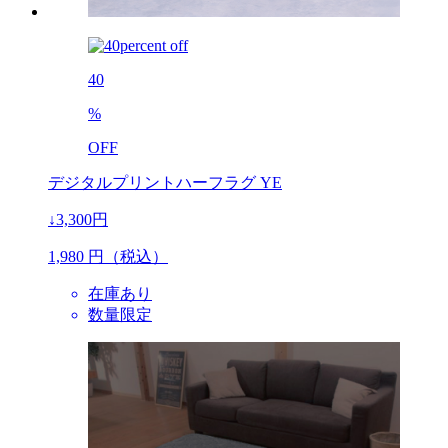
40
%
OFF
デジタルプリントハーフラグ YE
↓3,300円
1,980
円（税込）
在庫あり
数量限定