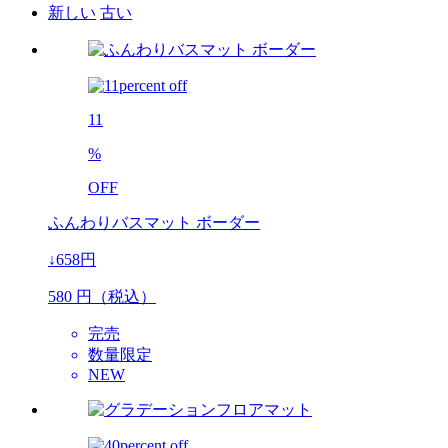
新しい
古い
11
%
OFF
ふんわりバスマット ボーダー
↓658円
580
円（税込）
完売
数量限定
NEW