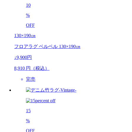
10
%
OFF
130×190㎝
フロアラグ ベルベル 130×190㎝
↓9,900円
8,910
円（税込）
完売
15
%
OFF