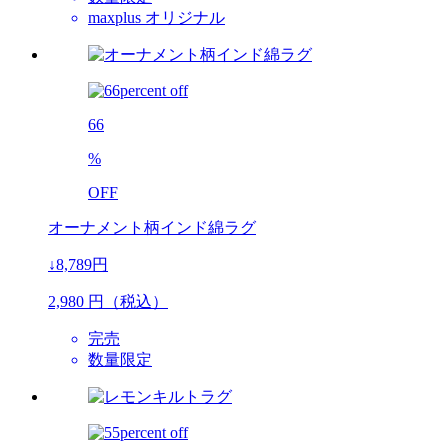
maxplus オリジナル
66
%
OFF
オーナメント柄インド綿ラグ
↓8,789円
2,980
円（税込）
完売
数量限定