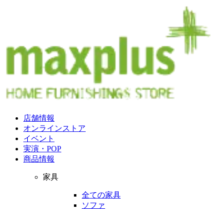
店舗情報
オンラインストア
イベント
実演・POP
商品情報
家具
全ての家具
ソファ