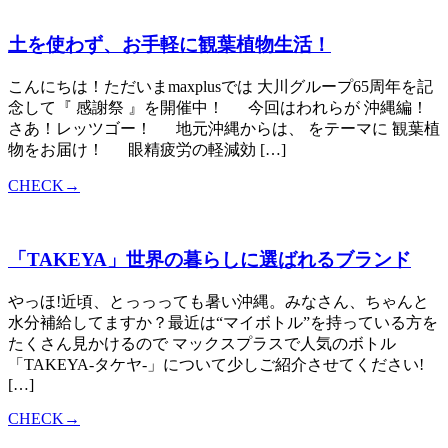
土を使わず、お手軽に観葉植物生活！
こんにちは！ただいまmaxplusでは 大川グループ65周年を記
念して『 感謝祭 』を開催中！ 今回はわれらが 沖縄編！
さあ！レッツゴー！ 地元沖縄からは、 をテーマに 観葉植
物をお届け！ 眼精疲労の軽減効 […]
CHECK→
「TAKEYA」世界の暮らしに選ばれるブランド
やっほ!近頃、とっっっても暑い沖縄。みなさん、ちゃんと
水分補給してますか？最近は“マイボトル”を持っている方を
たくさん見かけるので マックスプラスで人気のボトル
「TAKEYA-タケヤ-」について少しご紹介させてください!
[…]
CHECK→