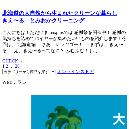
北海道の大自然から生まれたクリーンな暮らし
きえ〜る とみおかクリーニング
こんにちは！ただいまmaxplusでは 感謝祭を開催中！ 感謝の
気持ちを込めてバイヤーが集めたいいものを紹介します！今
回は、 北海道編！ さあ！レッツゴー！ まずは、 きえ〜
る え、きえ〜るってなに？ ふむふむ！ […]
CHECK→
1
2
…
28
オンラインストア
WEBチラシ