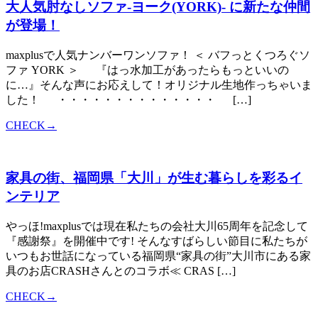
大人気肘なしソファ-ヨーク(YORK)- に新たな仲間
が登場！
maxplusで人気ナンバーワンソファ！ ＜ バフっとくつろぐソ
ファ YORK ＞ 『はっ水加工があったらもっといいの
に…』そんな声にお応えして！オリジナル生地作っちゃいま
した！ ・・・・・・・・・・・・・・ […]
CHECK→
家具の街、福岡県「大川」が生む暮らしを彩るイ
ンテリア
やっほ!maxplusでは現在私たちの会社大川65周年を記念して
『感謝祭』を開催中です! そんなすばらしい節目に私たちが
いつもお世話になっている福岡県“家具の街”大川市にある家
具のお店CRASHさんとのコラボ≪ CRAS […]
CHECK→