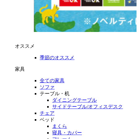
オススメ
季節のオススメ
家具
全ての家具
ソファ
テーブル・机
ダイニングテーブル
サイドテーブル/オフィスデスク
チェア
ベッド
まくら
寝具・カバー