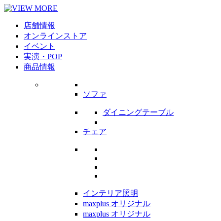
店舗情報
オンラインストア
イベント
実演・POP
商品情報
ソファ
ダイニングテーブル
チェア
インテリア照明
maxplus オリジナル
maxplus オリジナル