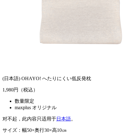
(日本語) OHAYO! へたりにくい低反発枕
1,980
円（税込）
数量限定
maxplus オリジナル
对不起，此内容只适用于
日本語
。
サイズ：幅50×奥行30×高10㎝