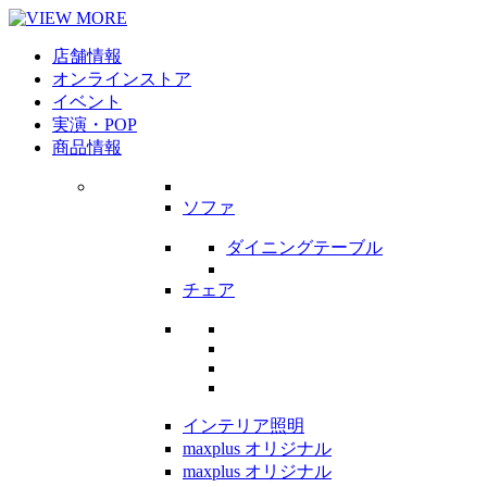
店舗情報
オンラインストア
イベント
実演・POP
商品情報
ソファ
ダイニングテーブル
チェア
インテリア照明
maxplus オリジナル
maxplus オリジナル