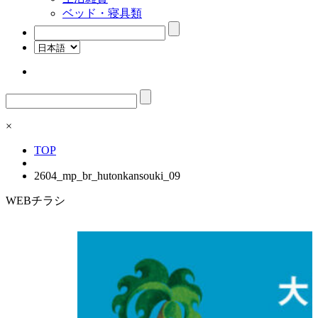
ベッド・寝具類
検
索:
検
索:
×
TOP
2604_mp_br_hutonkansouki_09
WEBチラシ