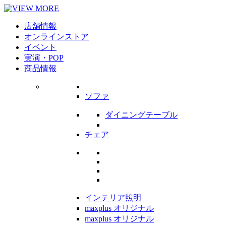
店舗情報
オンラインストア
イベント
実演・POP
商品情報
ソファ
ダイニングテーブル
チェア
インテリア照明
maxplus オリジナル
maxplus オリジナル