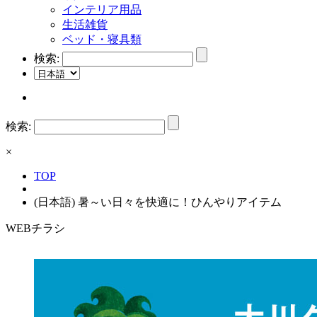
インテリア用品
生活雑貨
ベッド・寝具類
検索:
検索:
×
TOP
(日本語) 暑～い日々を快適に！ひんやりアイテム
WEBチラシ