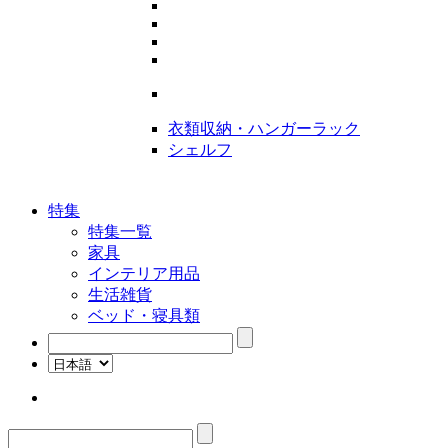
衣類収納・ハンガーラック
シェルフ
特集
特集一覧
家具
インテリア用品
生活雑貨
ベッド・寝具類
検
索:
検