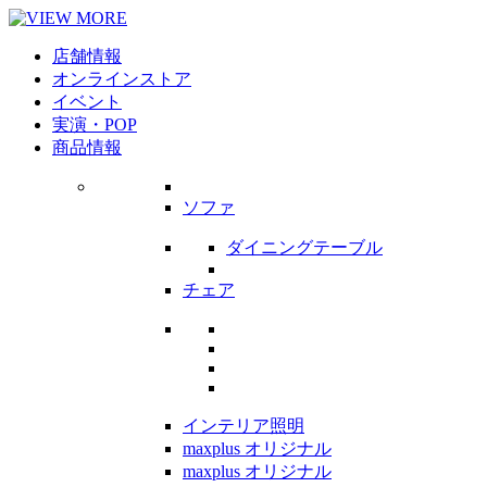
店舗情報
オンラインストア
イベント
実演・POP
商品情報
ソファ
ダイニングテーブル
チェア
インテリア照明
maxplus オリジナル
maxplus オリジナル