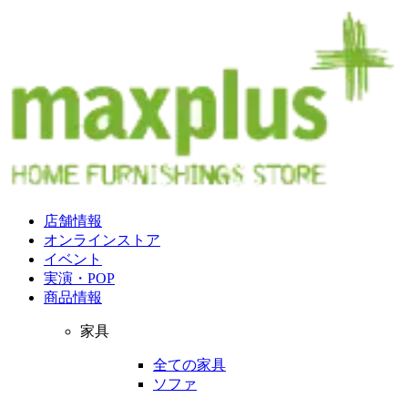
店舗情報
オンラインストア
イベント
実演・POP
商品情報
家具
全ての家具
ソファ