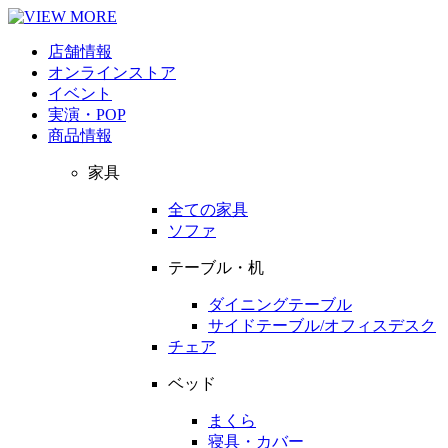
店舗情報
オンラインストア
イベント
実演・POP
商品情報
家具
全ての家具
ソファ
テーブル・机
ダイニングテーブル
サイドテーブル/オフィスデスク
チェア
ベッド
まくら
寝具・カバー