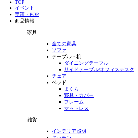
TOP
イベント
実演・POP
商品情報
家具
全ての家具
ソファ
テーブル・机
ダイニングテーブル
サイドテーブル/オフィスデスク
チェア
ベッド
まくら
寝具・カバー
フレーム
マットレス
雑貨
インテリア照明
キッチン