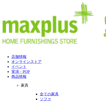
店舗情報
オンラインストア
イベント
実演・POP
商品情報
家具
全ての家具
ソファ