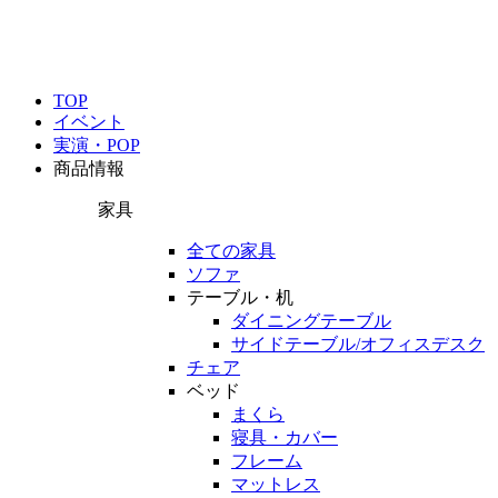
TOP
イベント
実演・POP
商品情報
家具
全ての家具
ソファ
テーブル・机
ダイニングテーブル
サイドテーブル/オフィスデスク
チェア
ベッド
まくら
寝具・カバー
フレーム
マットレス