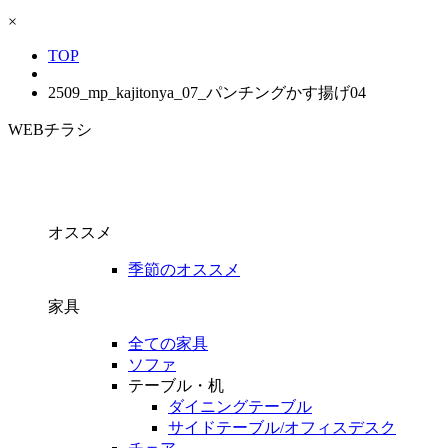
×
TOP
2509_mp_kajitonya_07_パンチングかす揚げ04
WEBチラシ
オススメ
季節のオススメ
家具
全ての家具
ソファ
テーブル・机
ダイニングテーブル
サイドテーブル/オフィスデスク