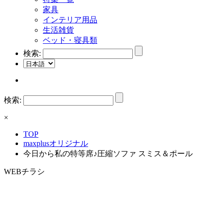
家具
インテリア用品
生活雑貨
ベッド・寝具類
検索:
検索:
×
TOP
maxplusオリジナル
今日から私の特等席♪圧縮ソファ スミス＆ポール
WEBチラシ