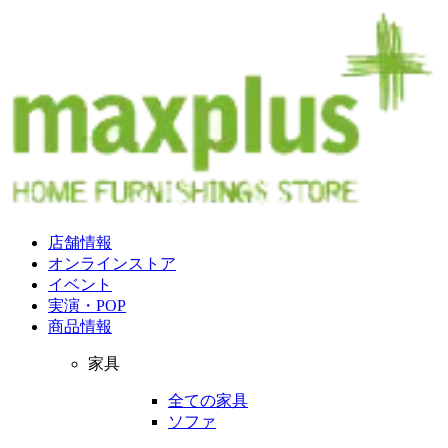
店舗情報
オンラインストア
イベント
実演・POP
商品情報
家具
全ての家具
ソファ