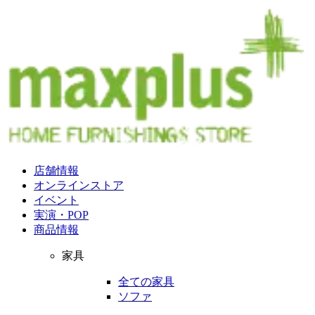
店舗情報
オンラインストア
イベント
実演・POP
商品情報
家具
全ての家具
ソファ