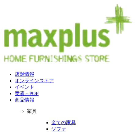
店舗情報
オンラインストア
イベント
実演・POP
商品情報
家具
全ての家具
ソファ