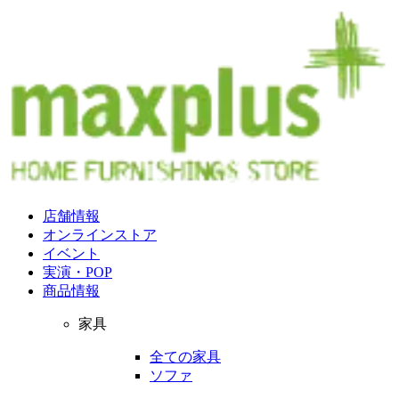
店舗情報
オンラインストア
イベント
実演・POP
商品情報
家具
全ての家具
ソファ