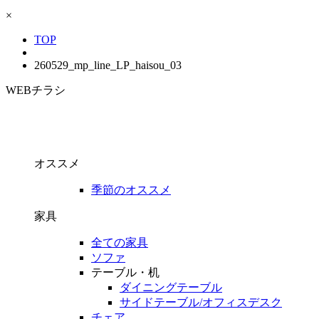
×
TOP
260529_mp_line_LP_haisou_03
WEBチラシ
オススメ
季節のオススメ
家具
全ての家具
ソファ
テーブル・机
ダイニングテーブル
サイドテーブル/オフィスデスク
チェア