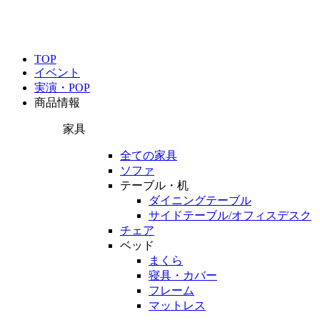
TOP
イベント
実演・POP
商品情報
家具
全ての家具
ソファ
テーブル・机
ダイニングテーブル
サイドテーブル/オフィスデスク
チェア
ベッド
まくら
寝具・カバー
フレーム
マットレス