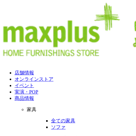
店舗情報
オンラインストア
イベント
実演・POP
商品情報
家具
全ての家具
ソファ