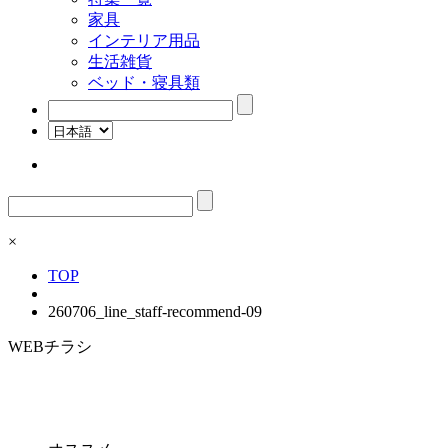
家具
インテリア用品
生活雑貨
ベッド・寝具類
検
索:
検
索:
×
TOP
260706_line_staff-recommend-09
WEBチラシ