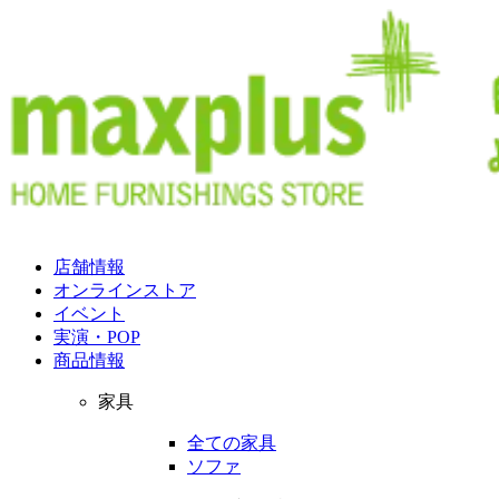
店舗情報
オンラインストア
イベント
実演・POP
商品情報
家具
全ての家具
ソファ