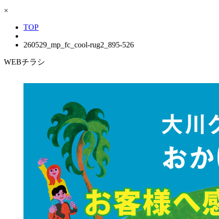
×
TOP
260529_mp_fc_cool-rug2_895-526
WEBチラシ