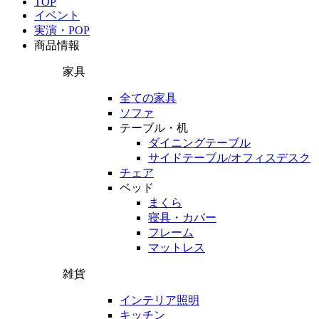
TOP
イベント
実演・POP
商品情報
家具
全ての家具
ソファ
テーブル・机
ダイニングテーブル
サイドテーブル/オフィスデスク
チェア
ベッド
まくら
寝具・カバー
フレーム
マットレス
雑貨
インテリア照明
キッチン