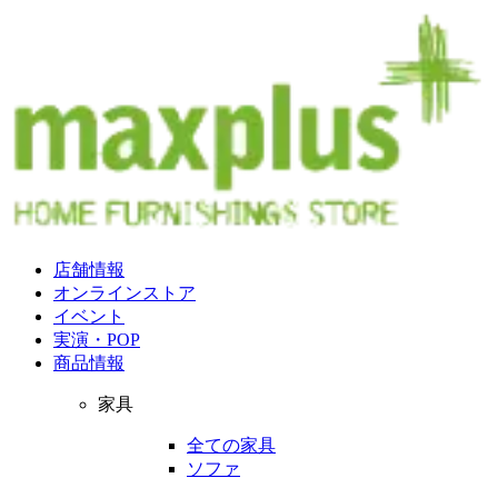
店舗情報
オンラインストア
イベント
実演・POP
商品情報
家具
全ての家具
ソファ